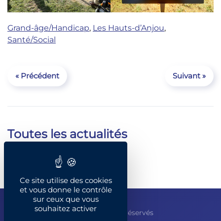
Grand-âge/Handicap
,
Les Hauts-d’Anjou
,
Santé/Social
« Précédent
Suivant »
Toutes les actualités
Catégories
Ce site utilise des cookies
et vous donne le contrôle
sur ceux que vous
souhaitez activer
© François Gernigon - Tous droits réservés