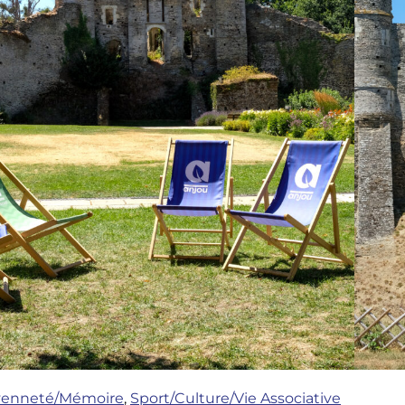
yenneté/Mémoire
,
Sport/Culture/Vie Associative