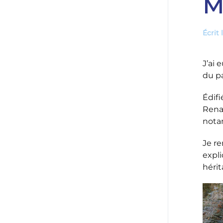
M
Écrit 
J’ai 
du p
Édifi
Renai
notam
Je r
expli
hérit