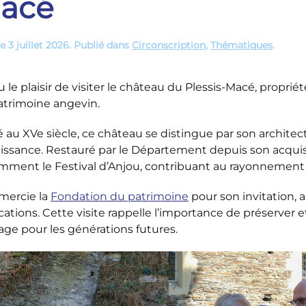
acé
le
3 juillet 2026
. Publié dans
Circonscription
,
Thématiques
.
eu le plaisir de visiter le château du Plessis-Macé, prop
atrimoine angevin.
é au XVe siècle, ce château se distingue par son architec
ssance. Restauré par le Département depuis son acquisiti
ment le Festival d’Anjou, contribuant au rayonnement cu
emercie la
Fondation du patrimoine
pour son invitation, a
cations. Cette visite rappelle l’importance de préserver e
age pour les générations futures.