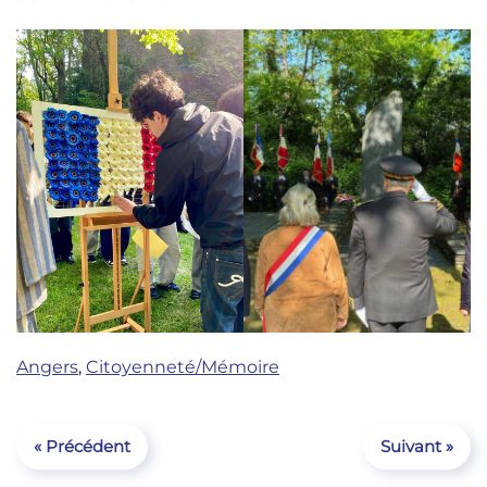
Angers
,
Citoyenneté/Mémoire
« Précédent
Suivant »