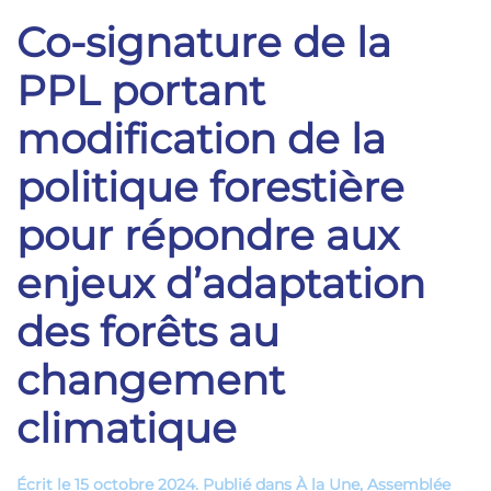
Co-signature de la
PPL portant
modification de la
politique forestière
pour répondre aux
enjeux d’adaptation
des forêts au
changement
climatique
Écrit le
15 octobre 2024
. Publié dans
À la Une
,
Assemblée