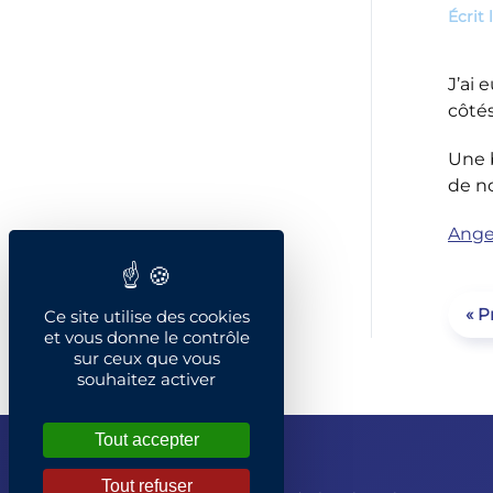
Écrit 
J’ai 
côté
Une 
de no
Ange
« P
Ce site utilise des cookies
et vous donne le contrôle
sur ceux que vous
souhaitez activer
Tout accepter
Tout refuser