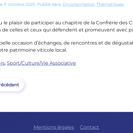
le
11 octobre 2025
. Publié dans
Circonscription
,
Thématiques
.
eu le plaisir de participer au chapitre de la Confrérie de
s de celles et ceux qui défendent et promeuvent avec pa
belle occasion d’échanges, de rencontres et de dégustat
tre patrimoine viticole local.
rs
,
Sport/Culture/Vie Associative
récédent
Mentions légales
Contact