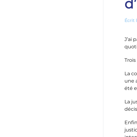
d
Écrit 
J’ai 
quot
Trois
La co
une a
été e
La ju
décis
Enfin
justi