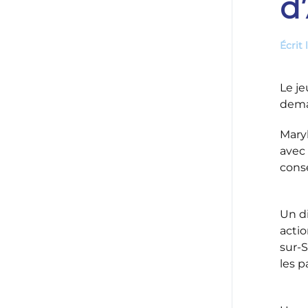
d
Écrit 
Le je
demai
Maryl
avec
cons
Un di
acti
sur-S
les p