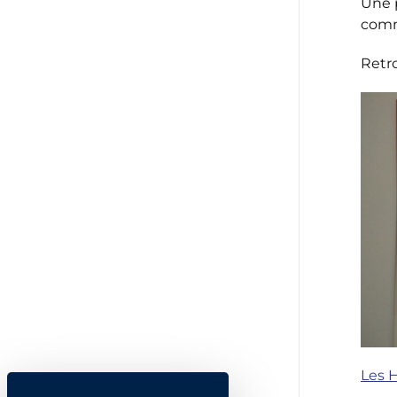
Une 
comm
Retro
Les 