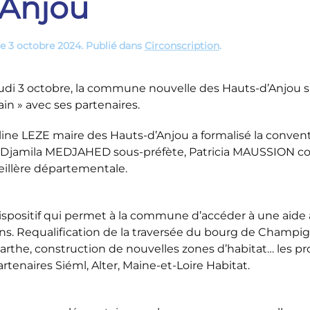
’Anjou
le
3 octobre 2024
. Publié dans
Circonscription
.
udi 3 octobre, la commune nouvelle des Hauts-d’Anjou sig
n » avec ses partenaires.
ine LEZE maire des Hauts-d’Anjou a formalisé la conventi
 Djamila MEDJAHED sous-préfète, Patricia MAUSSION con
eillère départementale.
spositif qui permet à la commune d’accéder à une aide à l
ons. Requalification de la traversée du bourg de Champi
arthe, construction de nouvelles zones d’habitat… les 
artenaires Siéml, Alter, Maine-et-Loire Habitat.