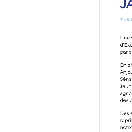
J
Écrit 
Une 
d’Exp
parle
En ef
Anjo
Séna
Jeun
agri
des 2
Des é
repri
notre