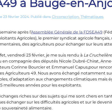
A49 à Baugé-en-Anj
le
23 février 2024
. Publié dans
Circonscription
,
Thématiques
.
semaine après l’
Assemblée Générale de la FDSEA49
(Féd
loitants Agricoles), le premier syndicat agricole françai
mentaires, des agriculteurs pour échanger sur leurs atte
fet, vendredi 23 février, je me suis rendu à
La Cruchelièr
u en compagnie des députés Nicole Dubré-Chirat, Anne-La
teurs Corinne Bourcier et Emmanuel Capus,pour renco
es Agriculteurs 49. Nous avons échangé notamment sur l
coles, d’adaptation aux changements climatiques mais ég
5 meilleures années pour les exploitants.
changes riches sur des sujets qui me sont chers en tant q
ses échanger sur les difficultés agricoles et sur le deveni
 souveraineté alimentaire.