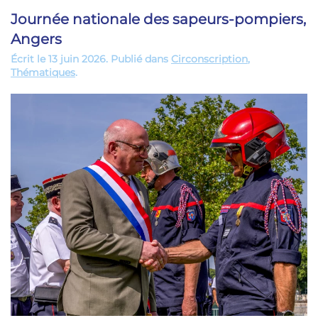
Journée nationale des sapeurs-pompiers,
Angers
Écrit le
13 juin 2026
. Publié dans
Circonscription
,
Thématiques
.