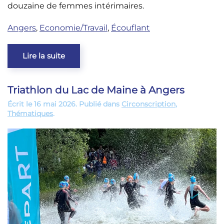
douzaine de femmes intérimaires.
Angers
,
Economie/Travail
,
Écouflant
Lire la suite
Triathlon du Lac de Maine à Angers
Écrit le
16 mai 2026
. Publié dans
Circonscription
,
Thématiques
.