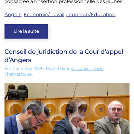
consacrée à l’insertion professionnelle des jeunes.
Angers
,
Economie/Travail
,
Jeunesse/Education
Lire la suite
Conseil de juridiction de la Cour d’appel
d’Angers
Écrit le
4 mai 2026
. Publié dans
Circonscription
,
Thématiques
.
1
2
3
4
5
…
29