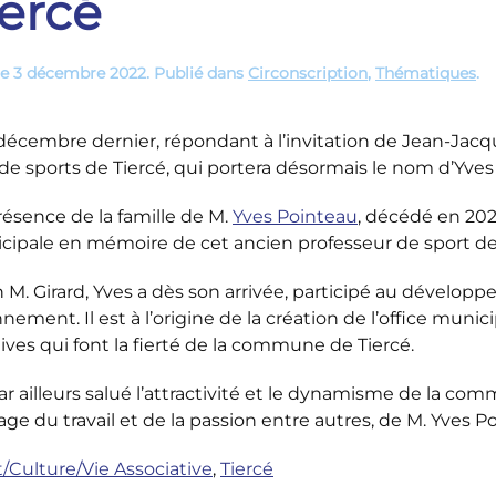
iercé
le
3 décembre 2022
. Publié dans
Circonscription
,
Thématiques
.
décembre dernier, répondant à l’invitation de Jean-Jacques
 de sports de Tiercé, qui portera désormais le nom d’Yves
ésence de la famille de M.
Yves Pointeau
, décédé en 2021
cipale en mémoire de cet ancien professeur de sport d
 M. Girard,
Yves a dès son arrivée, participé au dévelop
nement. Il est à l’origine de la création de l’office muni
ives qui font la fierté de la commune de Tiercé.
par ailleurs salué l’attractivité et le dynamisme de la
age du travail et de la passion entre autres, de M. Yves P
/Culture/Vie Associative
,
Tiercé