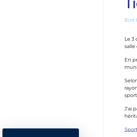
T
Écrit 
Le 3 
salle
En pr
muni
Selon
rayon
sport
J’ai 
hérit
Sport