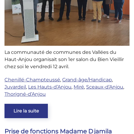
La communauté de communes des Vallées du
Haut-Anjou organisait son 1er salon du Bien Vieillir
chez soi le vendredi 12 avril.
Chenillé-Champteussé
,
Grand-âge/Handicap
,
Juvardeil
,
Les Hauts-d’Anjou
,
Miré
,
Sceaux-d’Anjou
,
Thorigné-d’Anjou
Lire la suite
Prise de fonctions Madame Djamila