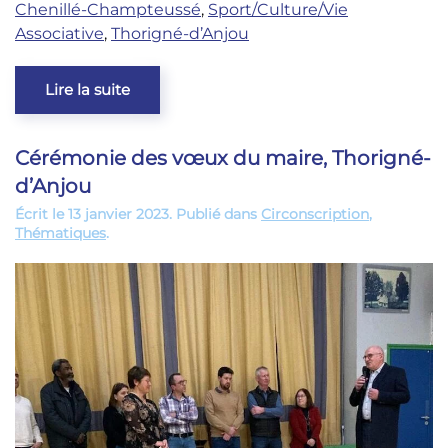
Chenillé-Champteussé
,
Sport/Culture/Vie
Associative
,
Thorigné-d’Anjou
Lire la suite
Cérémonie des vœux du maire, Thorigné-
d’Anjou
Écrit le
13 janvier 2023
. Publié dans
Circonscription
,
Thématiques
.