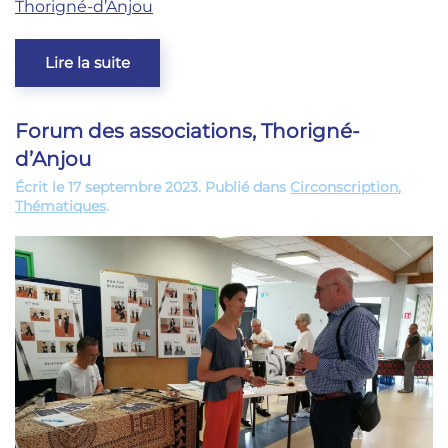
Thorigné-d’Anjou
Lire la suite
Forum des associations, Thorigné-
d’Anjou
Écrit le
17 septembre 2023
. Publié dans
Circonscription
,
Thématiques
.