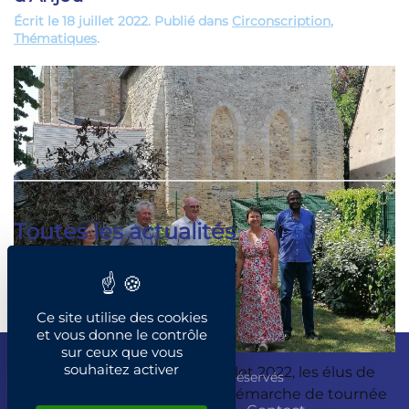
Écrit le
18 juillet 2022
. Publié dans
Circonscription
,
Thématiques
.
Toutes les actualités
Catégories
Ce site utilise des cookies
et vous donne le contrôle
sur ceux que vous
souhaitez activer
Nous avons rencontré le 18 juillet 2022, les élus de
© François Gernigon - Tous droits réservés
Thorigné-d’Anjou dans cette démarche de tournée