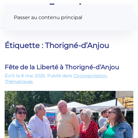
Panneau de gestion des cookies
Passer au contenu principal
Étiquette :
Thorigné-d’Anjou
Fête de la Liberté à Thorigné-d’Anjou
Écrit le
8 mai 2026
. Publié dans
Circonscription
,
Thématiques
.