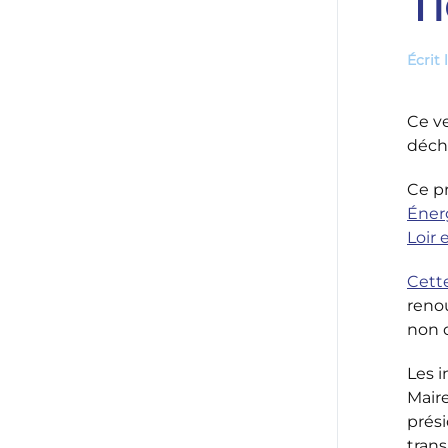
T
Écrit 
Ce ve
déch
Ce pr
Éner
Loir 
Cette
renou
non 
Les 
Mair
prési
tran