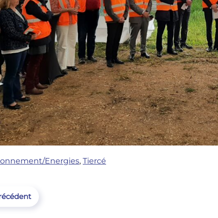
ronnement/Energies
,
Tiercé
récédent