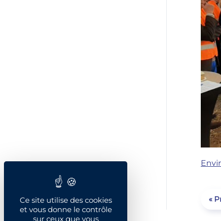
Envi
« P
Ce site utilise des cookies
et vous donne le contrôle
sur ceux que vous