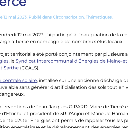
iercé
le
12 mai 2023
. Publié dans
Circonscription
,
Thématiques
.
ndredi 12 mai 2023, j’ai participé à l’inauguration de la 
arge à Tiercé en compagnie de nombreux élus locaux.
ojet territorial a été porté conjointement par plusieurs a
gies
, le
Syndicat Intercommunal d’Énergies de Maine-et
et Sarthe
(CCALS).
 centrale solaire
, installée sur une ancienne décharge d
velable sans générer d’artificialisation des sols tout en 
dangereux.
interventions de Jean-Jacques GIRARD, Maire de Tiercé 
e d’Etriché et président de 3RD’Anjou et Marie-Jo Hamar
dente d’Alter Energies ont permis de rappeler tous les pr
sition énergétique et le développement des énergies re