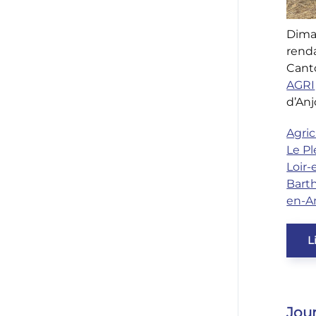
Dima
rend
Cant
AGRI
d’Anj
Agric
Le P
Loir
Bart
en-A
L
Jou