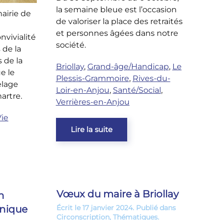
la semaine bleue est l’occasion
airie de
de valoriser la place des retraités
et personnes âgées dans notre
vivialité
société.
 de la
 de la
Briollay
,
Grand-âge/Handicap
,
Le
e le
Plessis-Grammoire
,
Rives-du-
elage
Loir-en-Anjou
,
Santé/Social
,
artre.
Verrières-en-Anjou
Vie
Lire la suite
Vœux du maire à Briollay
n
nique
Écrit le
17 janvier 2024
. Publié dans
Circonscription
,
Thématiques
.