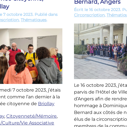
Bernard, Angers
llay
Écrit le
16 octobre 2023
. P
le
7 octobre 2023
. Publié dans
Circonscription
,
Thématiq
nscription
,
Thématiques
.
Le 16 octobre 2023, j’éta
medi 7 octobre 2023, j’étais
parvis de l’Hôtel de Vill
nt comme l’an dernier à la
d’Angers afin de rendre
née citoyenne de
Briollay
hommage à Dominiqu
Bernard aux côtés de
lay
,
Citoyenneté/Mémoire
,
élus de la circonscripti
/Culture/Vie Associative
membres de la comm