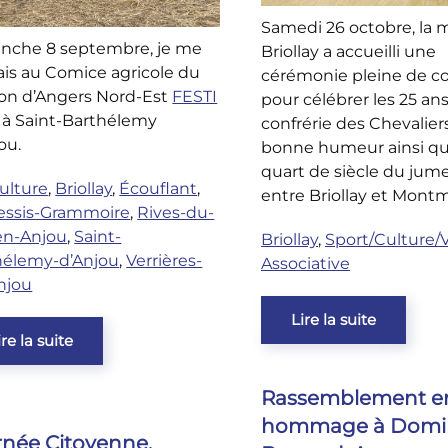
Samedi 26 octobre, la m
nche 8 septembre, je me
Briollay a accueilli une
ais au Comice agricole du
cérémonie pleine de con
on d’Angers Nord-Est
FESTI
pour célébrer les 25 ans
à Saint-Barthélemy
confrérie des Chevaliers
ou.
bonne humeur ainsi qu
quart de siècle du jum
ulture
,
Briollay
,
Écouflant
,
entre Briollay et Montm
lessis-Grammoire
,
Rives-du-
-en-Anjou
,
Saint-
Briollay
,
Sport/Culture/
hélemy-d’Anjou
,
Verrières-
Associative
njou
Lire la suite
ire la suite
Rassemblement e
hommage à Domi
rnée Citoyenne,