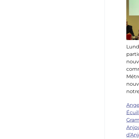
Lundi 
parti
nouv
comm
Métr
nouv
notre
Ange
Écuil
Gram
Anjo
d’An