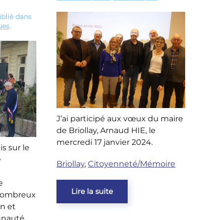
ublié dans
ues
.
J’ai participé aux vœux du maire
de Briollay, Arnaud HIE, le
mercredi 17 janvier 2024.
is sur le
e
Briollay
,
Citoyenneté/Mémoire
e
Lire la suite
 nombreux
on et
unauté