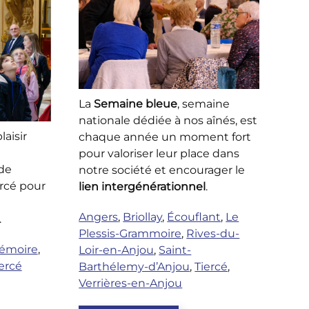
La
Semaine bleue
, semaine
nationale dédiée à nos aînés, est
laisir
chaque année un moment fort
pour valoriser leur place dans
de
notre société et encourager le
ercé pour
lien intergénérationnel
.
Angers
,
Briollay
,
Écouflant
,
Le
.
Plessis-Grammoire
,
Rives-du-
émoire
,
Loir-en-Anjou
,
Saint-
ercé
Barthélemy-d’Anjou
,
Tiercé
,
Verrières-en-Anjou