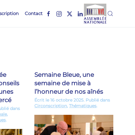
scription
Contact
lée
Semaine Bleue, une
onseils
semaine de mise à
unes
l’honneur de nos aînés
iercé
Écrit le
16 octobre 2025
. Publié dans
Circonscription
,
Thématiques
.
ublié dans
ale
,
ues
.