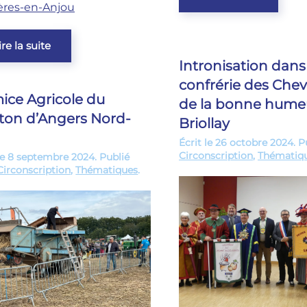
ières-en-Anjou
ire la suite
Intronisation dans
confrérie des Chev
ice Agricole du
de la bonne hume
ton d’Angers Nord-
Briollay
Écrit le
26 octobre 2024
. 
Circonscription
,
Thématiq
le
8 septembre 2024
. Publié
Circonscription
,
Thématiques
.