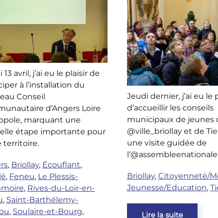
13 avril, j’ai eu le plaisir de
ciper à l’installation du
Jeudi dernier, j’ai eu le p
eau Conseil
d’accueillir les conseils
unautaire d’Angers Loire
municipaux de jeunes 
opole, marquant une
@ville_briollay et de Ti
elle étape importante pour
une visite guidée de
 territoire.
l’@assembleenationale
rs
,
Briollay
,
Écouflant
,
Briollay
,
Citoyenneté/M
lé
,
Feneu
,
Le Plessis-
Jeunesse/Education
,
Ti
moire
,
Rives-du-Loir-en-
u
,
Saint-Barthélemy-
jou
,
Soulaire-et-Bourg
,
Lire la suite