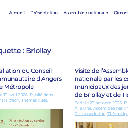
Accueil
Présentation
Assemblée nationale
Circon
quette :
Briollay
allation du Conseil
Visite de l’Assemb
munautaire d’Angers
nationale par les c
re Métropole
municipaux des je
de Briollay et de T
le
13 avril 2026
. Publié dans
nscription
,
Thématiques
.
Écrit le
23 octobre 2025
. P
À la Une
,
Assemblée nation
Circonscription
,
Thématiq