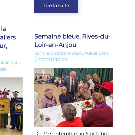
Lire la suite
 la
Semaine bleue, Rives-du-
aliers
Loir-en-Anjou
ur,
Écrit le
3 octobre 2024
. Publié dans
Circonscription
.
Publié dans
ues
.
Du 30 septembre au 6 octobre,