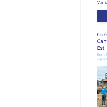
Verr
L
Com
Can
Est
Écrit 
dans