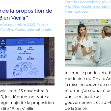
Écrit le
1 décembre 2023
. 
À la Une
,
Assemblée natio
 de la proposition de
Thématiques
.
Bien Vieillir”
le
24 novembre 2023
. Publié
À la Une
,
Assemblée nationale
.
Interpellé par des étud
médecine du CHU d’An
la mise en œuvre de ce
réforme, j’ai souhaité 
soir, jeudi 23 novembre à
question écrite au
, les députés ont voté à
gouvernement et au Mi
arge majorité la proposition
de la Santé.
 dite “Bien Vieillir”