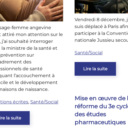
Vendredi 8 décembre, 
suis déplacé à Paris afi
sage-femme angevine
participer à la Convent
 attiré mon attention sur le
nationale Jussieu secou
, j’ai souhaité interroger
a ministre de la santé et
Santé/Social
 prévention sur
cadrement des
Lire la suite
essionnels de santé
iquant l’accouchement à
cile et le développement
maisons de naissance.
Mise en œuvre de 
tions écrites
,
Santé/Social
réforme du 3e cycl
des études
ire la suite
pharmaceutiques