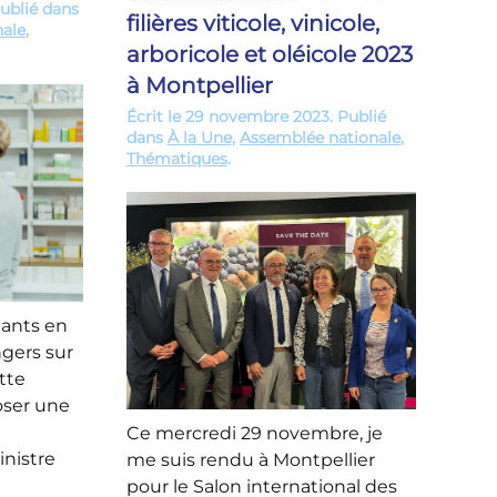
Publié dans
filières viticole, vinicole,
nale
,
arboricole et oléicole 2023
à Montpellier
Écrit le
29 novembre 2023
. Publié
dans
À la Une
,
Assemblée nationale
,
Thématiques
.
iants en
gers sur
tte
poser une
Ce mercredi 29 novembre, je
nistre
me suis rendu à Montpellier
pour le Salon international des