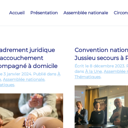
Accueil
Présentation
Assemblée nationale
Circon
adrement juridique
Convention nation
l’accouchement
Jussieu secours à P
ompagné à domicile
Écrit le
8 décembre 2023
. 
dans
À la Une
,
Assemblée n
le
3 janvier 2024
. Publié dans
À
Thématiques
.
e
,
Assemblée nationale
,
atiques
.