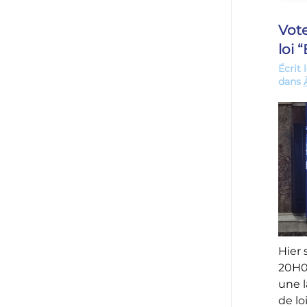
Vote
loi “
Écrit 
dans
Hier 
20H00
une l
de loi