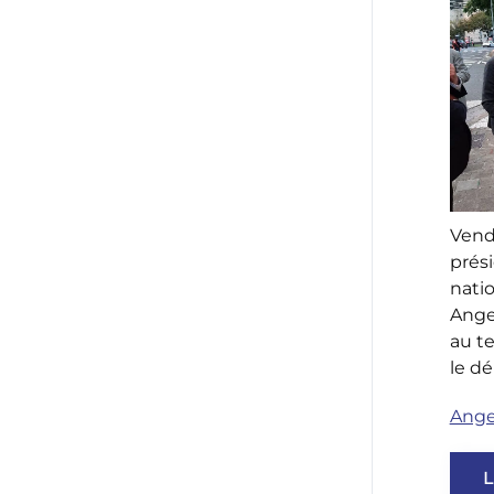
Vendr
prés
natio
Ange
au t
le d
Ange
L