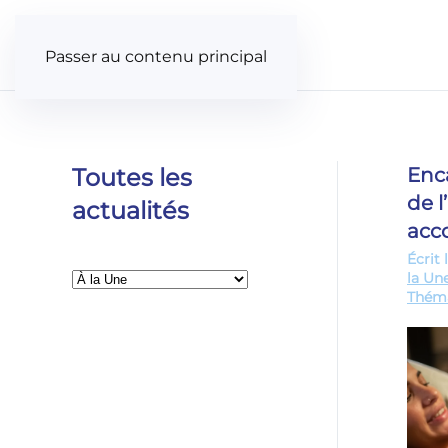
Panneau de gestion des cookies
Passer au contenu principal
Toutes les
Enc
de 
actualités
acc
Écrit 
Catégories
la Un
Thém