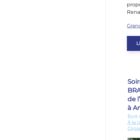
prop
Renai
Gran
L
Soi
BRA
de 
à A
Écrit 
À la 
Circo