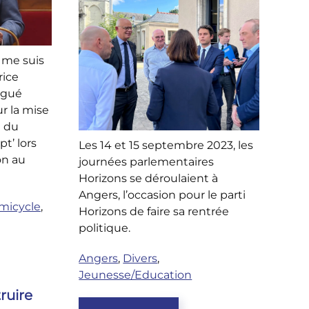
 me suis
rice
égué
r la mise
e du
t’ lors
Les 14 et 15 septembre 2023, les
on au
journées parlementaires
Horizons se déroulaient à
Angers, l’occasion pour le parti
émicycle
,
Horizons de faire sa rentrée
politique.
Angers
,
Divers
,
Jeunesse/Education
ruire