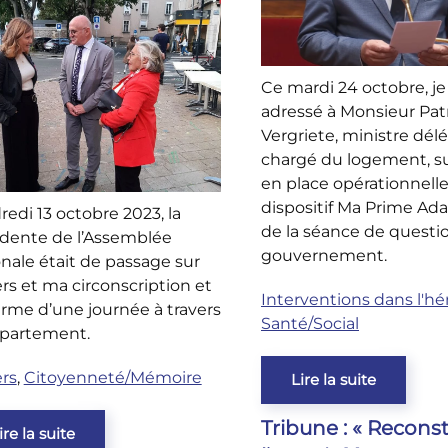
Ce mardi 24 octobre, je
adressé à Monsieur Pat
Vergriete, ministre dél
chargé du logement, su
en place opérationnell
dispositif Ma Prime Adap
edi 13 octobre 2023, la
de la séance de questi
idente de l’Assemblée
gouvernement.
nale était de passage sur
rs et ma circonscription et
Interventions dans l'h
erme d’une journée à travers
Santé/Social
épartement.
rs
,
Citoyenneté/Mémoire
Lire la suite
Tribune : « Reconst
ire la suite