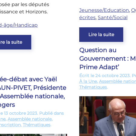
osée par les députés
Jeunesse/Education
,
Q
ssance et Horizons.
écrites
,
Santé/Social
d-âge/Handicap
Lire la suite
ire la suite
Question au
Gouvernement : M
Prime Adapt’
Écrit le
24 octobre 2023
. P
rée-débat avec Yaël
À la Une
,
Assemblée natio
UN-PIVET, Présidente
Thématiques
.
l’Assemblée nationale,
ngers
le
13 octobre 2023
. Publié dans
Une
,
Assemblée nationale
,
nscription
,
Thématiques
.