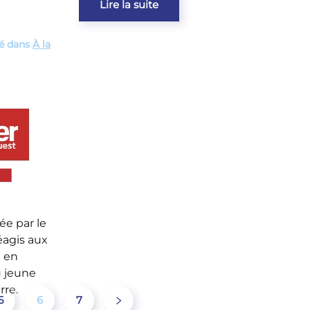
Lire la suite
ié dans
À la
ée par le
réagis aux
é en
u jeune
rre.
5
6
7