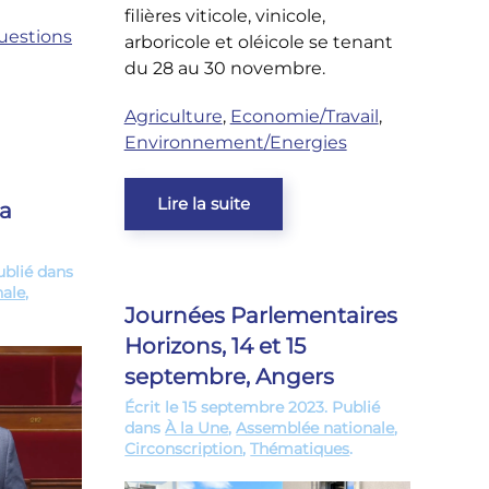
filières viticole, vinicole,
uestions
arboricole et oléicole se tenant
du 28 au 30 novembre.
Agriculture
,
Economie/Travail
,
Environnement/Energies
Lire la suite
a
ublié dans
nale
,
Journées Parlementaires
Horizons, 14 et 15
septembre, Angers
Écrit le
15 septembre 2023
. Publié
dans
À la Une
,
Assemblée nationale
,
Circonscription
,
Thématiques
.