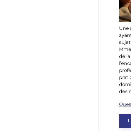
Une 
ayant
sujet
Mme l
de la
l’en
prof
prat
domi
des 
Ques
L